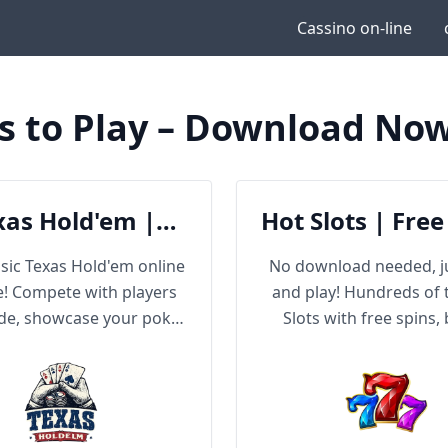
Cassino on-line
 to Play – Download Now
xas Hold'em |
Hot Slots | Free
attle Online
Online
ssic Texas Hold'em online
No download needed, ju
e! Compete with players
and play! Hundreds of
de, showcase your poker
Slots with free spins,
 and win real cash prizes!
rounds, and non-stop