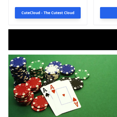
globally, enjoy fast and stable
connections anytime, anywhere.
CuteCloud - The Cutest Cloud