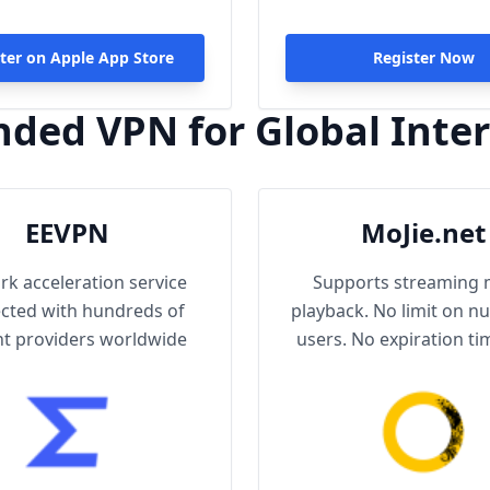
ter on Apple App Store
Register Now
ed VPN for Global Inter
EEVPN
MoJie.net
k acceleration service
Supports streaming 
cted with hundreds of
playback. No limit on n
t providers worldwide
users. No expiration tim
No network speed li