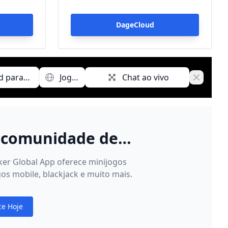
DageCloud
d para
Jogo
Chat ao vivo
Close ba
oid
H5
r comunidade de
h games do mundo
ker Global App oferece minijogos
os mobile, blackjack e muito mais.
e Hoje
ons