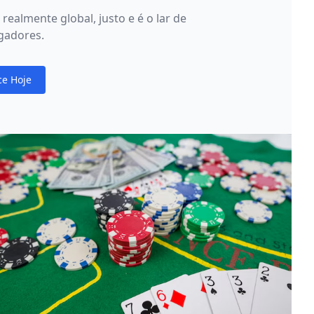
pôquer online
realmente global, justo e é o lar de
gadores.
e Hoje
ons