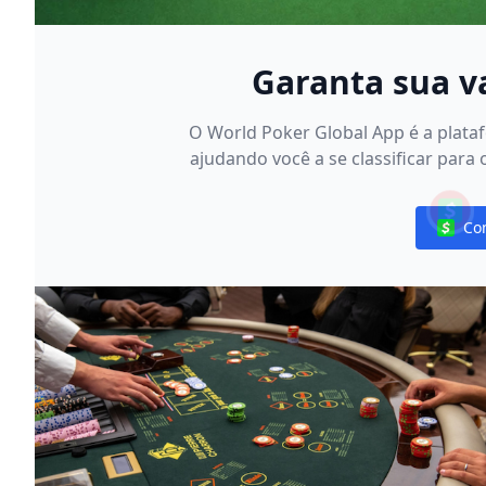
Garanta sua v
presenciais World
O World Poker Global App é a plata
mu
ajudando você a se classificar par
Co
Notific