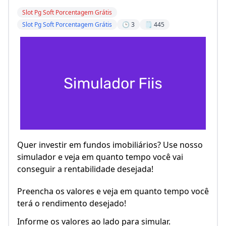
Slot Pg Soft Porcentagem Grátis
Slot Pg Soft Porcentagem Grátis
🕒 3
🗒️ 445
Quer investir em fundos imobiliários? Use nosso
simulador e veja em quanto tempo você vai
conseguir a rentabilidade desejada!
Preencha os valores e veja em quanto tempo você
terá o rendimento desejado!
Informe os valores ao lado para simular.