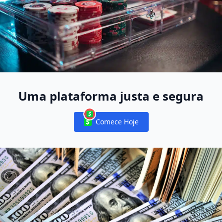
Uma plataforma justa e segura
Comece Hoje
Notifications