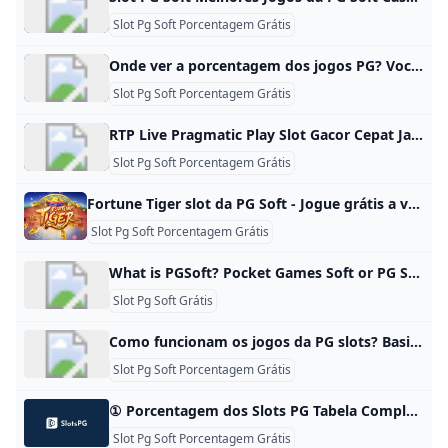
Slot Pg Soft Porcentagem Grátis
Onde ver a porcentagem dos jogos PG? Você pode conferir o RTP dos jogos no site oficial da PG Soft e também na página de informações do jogo uma vez que você acessar ao seu site de apostas favorito.Sep 17, 2024
Slot Pg Soft Porcentagem Grátis
RTP Live Pragmatic Play Slot Gacor Cepat Jackpot Maximum
Slot Pg Soft Porcentagem Grátis
Fortune Tiger slot da PG Soft - Jogue grátis a versão demo! Jogue Fortune Tiger Pg Soft em Cacaniqueisonline.com, um slot com gráficos incríveis, grandes bônus e rodadas grátis. Teste a demo grátis ou ganhe dinheiro real! por PG Soft Começar o jogo 3 Gostam • 372 jogadas19 Gostam • 1.6Mil jogadas16 Gostam • 2.0Mil jogadas14 Gostam • 2.0Mil jogadas353 Gostam • 61.6Mil jogadas54 Gostam • 9.7Mil jogadas12 Gostam • 2.8Mil jogadas16 Gostam • 4.4Mil jogadas17 Gostam • 3.4Mil jogadas16 Gostam • 2.
Slot Pg Soft Porcentagem Grátis
What is PGSoft? Pocket Games Soft or PG Soft is a mobile game development company based in Valletta, Malta.
Slot Pg Soft Grátis
Como funcionam os jogos da PG slots? Basicamente, os usuários só precisam definir a quantia que gostariam de apostar e girar os cilindros para tentar a sorte nos PG jogos. Todos os recursos bônus são ativados aleatoriamente, o que propicia uma jogabilidade fluida e agradável para todos os jogadores.Jul 13, 2023
Slot Pg Soft Porcentagem Grátis
① Porcentagem dos Slots PG Tabela Completa 2024 ↳ Atualizado hoje Tabela de porcentagem dos slots PG completa com os melhores jogos -> Slots com mais de 97% de RTP - Como Calcular? Nós da Slots-PG pesquisamos e trouxemos a real porcentagem dos slots PG em termos de pagamento e retorno. Nessa página, você encontra a tabela de porcentagem dos slots PG e as plataformas onde os jogos têm percentual maior e pode tirar suas próprias conclusões com as informações especializadas que trouxemos.
Slot Pg Soft Porcentagem Grátis