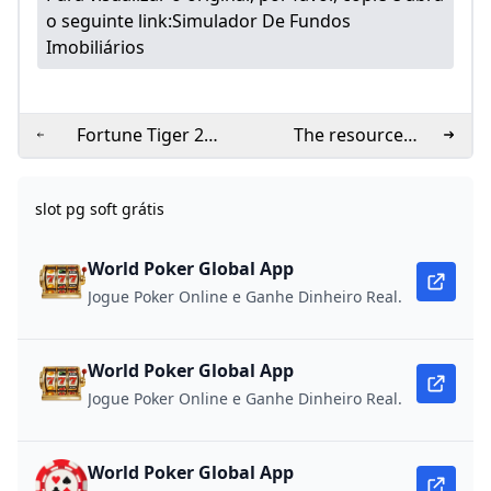
o seguinte link:
Simulador De Fundos
Imobiliários
Fortune Tiger 2
The resource
(Revenge): Jogo
cannot be found.
Demo (Grátis) e Mais
slot pg soft grátis
World Poker Global App
Jogue Poker Online e Ganhe Dinheiro Real.
World Poker Global App
Jogue Poker Online e Ganhe Dinheiro Real.
World Poker Global App