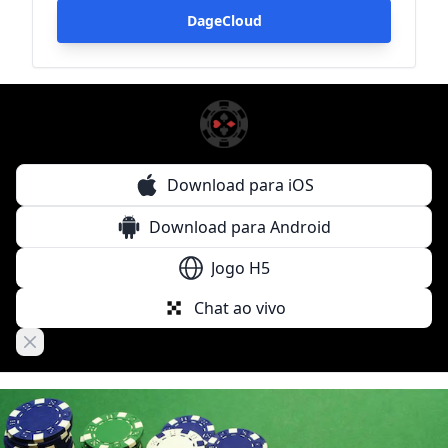
DageCloud
Download para iOS
Download para Android
Jogo H5
Chat ao vivo
Close banner