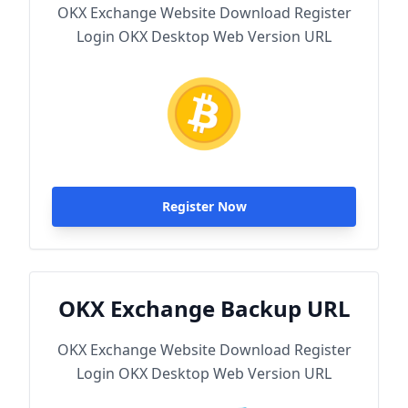
OKX Exchange Website Download Register
Login OKX Desktop Web Version URL
Register Now
OKX Exchange Backup URL
OKX Exchange Website Download Register
Login OKX Desktop Web Version URL