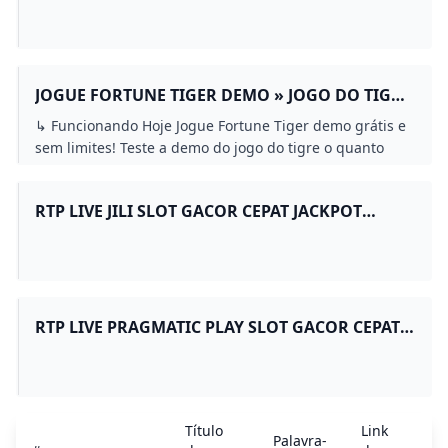
JOGUE FORTUNE TIGER DEMO » JOGO DO TIGRE
GRÁTIS - SLOTS-PG.COM.BR
↳ Funcionando Hoje Jogue Fortune Tiger demo grátis e
sem limites! Teste a demo do jogo do tigre o quanto
quiser e se divirta!
RTP LIVE JILI SLOT GACOR CEPAT JACKPOT
MAXIMUM WIN
RTP LIVE PRAGMATIC PLAY SLOT GACOR CEPAT
JACKPOT MAXIMUM
Título
Link
De
Palavra-