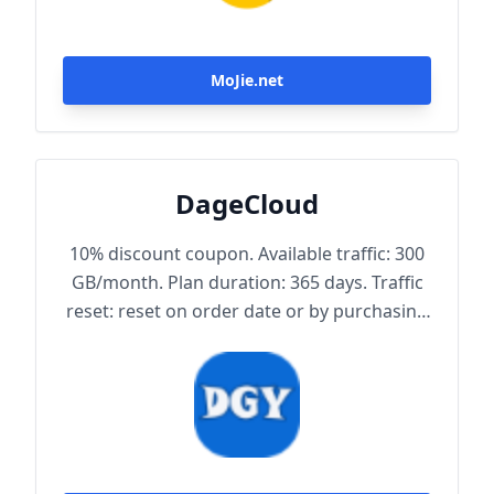
MoJie.net
DageCloud
10% discount coupon. Available traffic: 300
GB/month. Plan duration: 365 days. Traffic
reset: reset on order date or by purchasing
traffic package. Maximum achievable
bandwidth: 1000 Mbps. Node protocol:
Trojan.