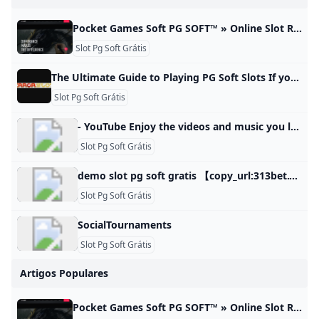
Pocket Games Soft PG SOFT™ » Online Slot Reviews 2024 Pocket Games Soft is a Malta based company with a talented team of designers and animators. They produce mobile slots that transport you to ‘imaginative universes’. Visit us for their latest game creations and try them for fun or for real money at one of the recommended casinos. Average slot rating 2.7 / 5 248 votes / 36 slots Average casino ranking 3.1 / 5 35.65 K votes / 636 casinos
Slot Pg Soft Grátis
The Ultimate Guide to Playing PG Soft Slots If you&#39;re a fan of online slots, then you&#39;ve probably heard of pg soft slots. They&#39;re one of the leading software providers in the industry, and their games are known for being both fun and rewarding. In this guide, we&#39;ll show you Mike Fischer If you’re a fan of online slots, then you’ve probably heard of pg soft slots. They’re one of the leading software providers in the industry, and their games are known for being both fun and rewarding.
Slot Pg Soft Grátis
- YouTube Enjoy the videos and music you love, upload original content, and share it all with friends, family, and the world on YouTube.
Slot Pg Soft Grátis
demo slot pg soft gratis 【copy_url:313bet.Win】 GANHE R$18 - i8uhk91Bzwdak - Wattpad Read stories about demo slot pg soft gratis 【copy_url:313bet.Win】 GANHE R$18 on Wattpad, recommended by i8uhk91Bzwdak Reading List 0 Stories Sign up with GoogleSign up with Facebook or Sign up with emailI already have an account
Slot Pg Soft Grátis
SocialTournaments
Slot Pg Soft Grátis
Artigos Populares
Pocket Games Soft PG SOFT™ » Online Slot Reviews 2024 Pocket Games Soft is a Malta based company with a talented team of designers and animators. They produce mobile slots that transport you to ‘imaginative universes’. Visit us for their latest game creations and try them for fun or for real money at one of the recommended casinos. Average slot rating 2.7 / 5 248 votes / 36 slots Average casino ranking 3.1 / 5 35.65 K votes / 636 casinos