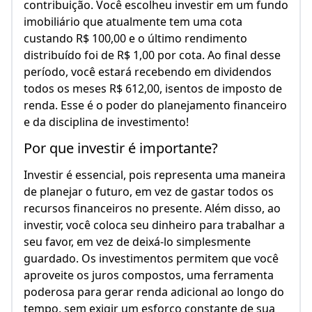
contribuição. Você escolheu investir em um fundo
imobiliário que atualmente tem uma cota
custando R$ 100,00 e o último rendimento
distribuído foi de R$ 1,00 por cota. Ao final desse
período, você estará recebendo em dividendos
todos os meses R$ 612,00, isentos de imposto de
renda. Esse é o poder do planejamento financeiro
e da disciplina de investimento!
Por que investir é importante?
Investir é essencial, pois representa uma maneira
de planejar o futuro, em vez de gastar todos os
recursos financeiros no presente. Além disso, ao
investir, você coloca seu dinheiro para trabalhar a
seu favor, em vez de deixá-lo simplesmente
guardado. Os investimentos permitem que você
aproveite os juros compostos, uma ferramenta
poderosa para gerar renda adicional ao longo do
tempo, sem exigir um esforço constante de sua