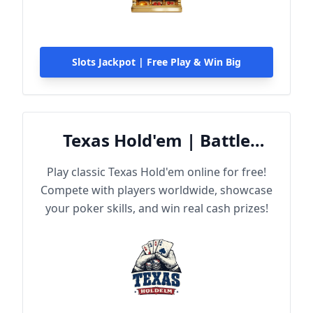
Slots Jackpot | Free Play & Win Big
Texas Hold'em | Battle
Online
Play classic Texas Hold'em online for free!
Compete with players worldwide, showcase
your poker skills, and win real cash prizes!