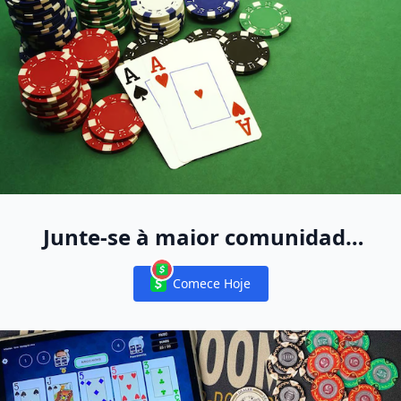
Junte-se à maior comunidade
de jogadores de cash games do
Comece Hoje
mundo
Notifications