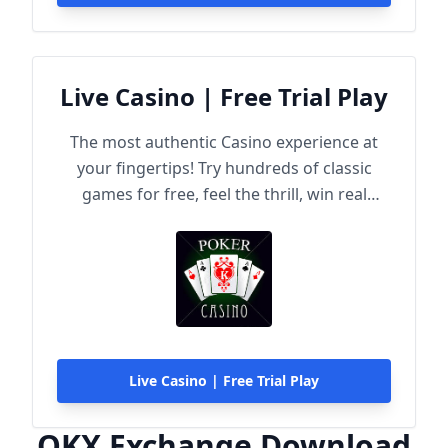
Live Casino | Free Trial Play
The most authentic Casino experience at
your fingertips! Try hundreds of classic
games for free, feel the thrill, win real
rewards!
Live Casino | Free Trial Play
OKX Exchange Download