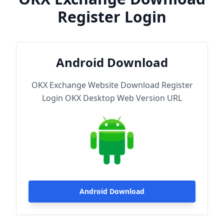
Register Login
Android Download
OKX Exchange Website Download Register
Login OKX Desktop Web Version URL
Android Download