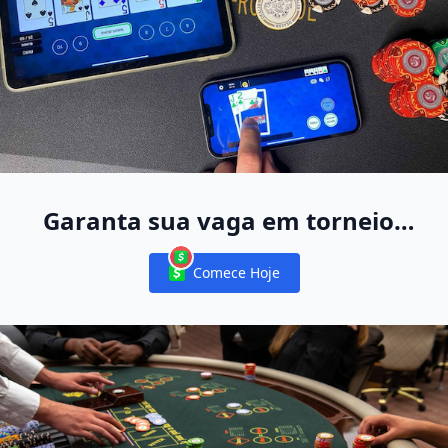
Garanta sua vaga em torneios
presenciais World Poker Free
Comece Hoje
App pelo mundo
Notifications