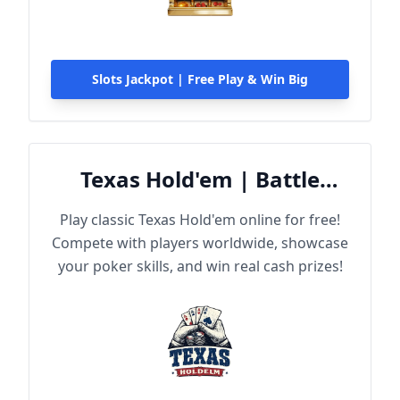
Slots Jackpot | Free Play & Win Big
Texas Hold'em | Battle
Online
Play classic Texas Hold'em online for free!
Compete with players worldwide, showcase
your poker skills, and win real cash prizes!