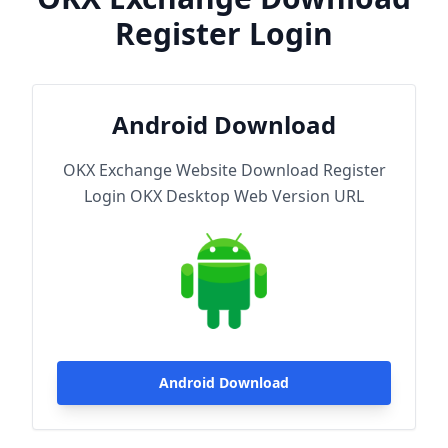
Register Login
Android Download
OKX Exchange Website Download Register
Login OKX Desktop Web Version URL
Android Download