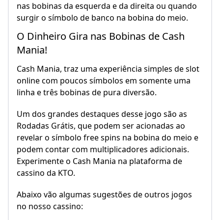
nas bobinas da esquerda e da direita ou quando
surgir o símbolo de banco na bobina do meio.
O Dinheiro Gira nas Bobinas de Cash
Mania!
Cash Mania, traz uma experiência simples de slot
online com poucos símbolos em somente uma
linha e três bobinas de pura diversão.
Um dos grandes destaques desse jogo são as
Rodadas Grátis, que podem ser acionadas ao
revelar o símbolo free spins na bobina do meio e
podem contar com multiplicadores adicionais.
Experimente o Cash Mania na plataforma de
cassino da KTO.
Abaixo vão algumas sugestões de outros jogos
no nosso cassino: