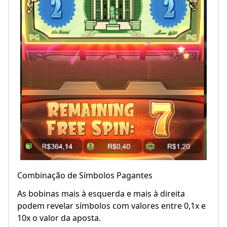
Combinação de Símbolos Pagantes
As bobinas mais à esquerda e mais à direita
podem revelar símbolos com valores entre 0,1x e
10x o valor da aposta.