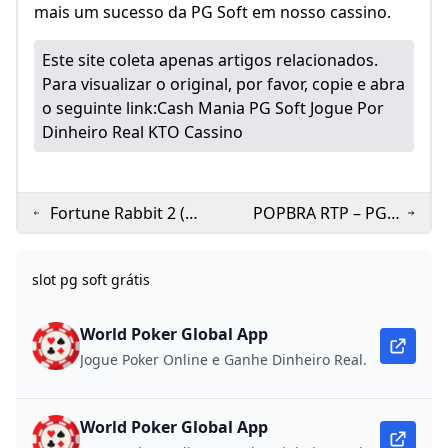
mais um sucesso da PG Soft em nosso cassino.
Este site coleta apenas artigos relacionados.
Para visualizar o original, por favor, copie e abra
o seguinte link:
Cash Mania PG Soft Jogue Por
Dinheiro Real KTO Cassino
Fortune Rabbit 2 (KA
POPBRA RTP – PG
Gaming): Jogo Demo
SOFT GAMES -
(Grátis) e Mais
POPBRA PRONTO
slot pg soft grátis
World Poker Global App
Jogue Poker Online e Ganhe Dinheiro Real.
World Poker Global App