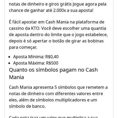
notas de dinheiro e giros grátis Jogue agora pela
chance de ganhar até 2.000x a sua aposta!
É fácil apostar em Cash Mania na plataforma de
cassino da KTO. Você deve escolher uma quantia
de aposta dentro do limite que o jogo estabelece,
depois é só apertar o botão de girar as bobinas
para começar.
Aposta Mínima: R$0,40
Aposta Máxima: R$500
Quanto os símbolos pagam no Cash
Mania
Cash Mania apresenta 5 símbolos que remetem a
notas de dinheiro com diferentes valores entre
eles, além de símbolos multiplicadores e um
símbolo de banco.
Cada nota traz um valor que multiplica a sua