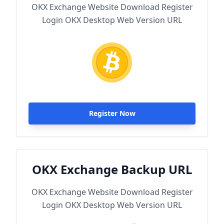
OKX Exchange Website Download Register
Login OKX Desktop Web Version URL
Register Now
OKX Exchange Backup URL
OKX Exchange Website Download Register
Login OKX Desktop Web Version URL