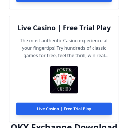
Live Casino | Free Trial Play
The most authentic Casino experience at
your fingertips! Try hundreds of classic
games for free, feel the thrill, win real
rewards!
Live Casino | Free Trial Play
OKX Exchange Download