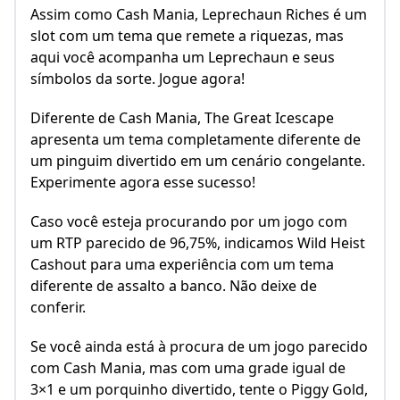
Assim como Cash Mania, Leprechaun Riches é um
slot com um tema que remete a riquezas, mas
aqui você acompanha um Leprechaun e seus
símbolos da sorte. Jogue agora!
Diferente de Cash Mania, The Great Icescape
apresenta um tema completamente diferente de
um pinguim divertido em um cenário congelante.
Experimente agora esse sucesso!
Caso você esteja procurando por um jogo com
um RTP parecido de 96,75%, indicamos Wild Heist
Cashout para uma experiência com um tema
diferente de assalto a banco. Não deixe de
conferir.
Se você ainda está à procura de um jogo parecido
com Cash Mania, mas com uma grade igual de
3×1 e um porquinho divertido, tente o Piggy Gold,