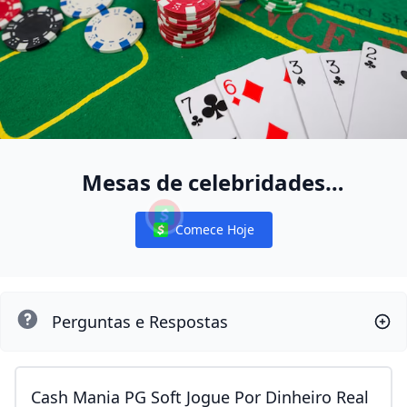
Mesas de celebridades
exclusivas
Comece Hoje
Notifications
Perguntas e Respostas
Cash Mania PG Soft Jogue Por Dinheiro Real