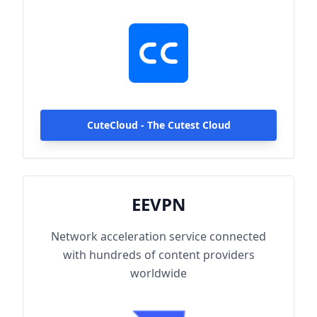
hundreds of content providers worldwide.
With up to 2000Mbps single-line access
capacity and 1000+ high-speed servers
globally, enjoy fast and stable connections
anytime, anywhere.
CuteCloud - The Cutest Cloud
EEVPN
Network acceleration service connected
with hundreds of content providers
worldwide