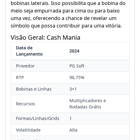
bobinas laterais. Isso possibilita que a bobina do
meio seja empurrada para cima ou para baixo
uma vez, oferecendo a chance de revelar um
símbolo que possa contribuir para uma vitória.
Visão Geral: Cash Mania
Data de
2024
Lançamento
Provedor
PG Soft
RTP
96,75%
Bobinas e Linhas
3×1
Multiplicadores e
Recursos
Rodadas Grátis
Formas/Linhas/Grids
1
Volatilidade
Alta