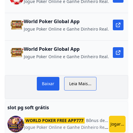
Jogue Poker Online e Ganhe Dinheiro Real.
World Poker Global App
Jogue Poker Online e Ganhe Dinheiro Real.
World Poker Global App
Jogue Poker Online e Ganhe Dinheiro Real.
Baixar
Leia Mais...
0
slot pg soft grátis
WORLD POKER FREE APP777
Bônus de boas-vindas
Jogar agor
Jogue Poker Online e Ganhe Dinheiro Real.