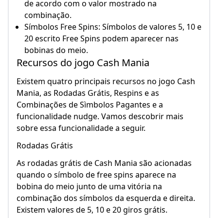
de acordo com o valor mostrado na
combinação.
Símbolos Free Spins: Símbolos de valores 5, 10 e
20 escrito Free Spins podem aparecer nas
bobinas do meio.
Recursos do jogo Cash Mania
Existem quatro principais recursos no jogo Cash
Mania, as Rodadas Grátis, Respins e as
Combinações de Sìmbolos Pagantes e a
funcionalidade nudge. Vamos descobrir mais
sobre essa funcionalidade a seguir.
Rodadas Grátis
As rodadas grátis de Cash Mania são acionadas
quando o símbolo de free spins aparece na
bobina do meio junto de uma vitória na
combinação dos símbolos da esquerda e direita.
Existem valores de 5, 10 e 20 giros grátis.