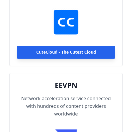
hundreds of content providers worldwide.
With up to 2000Mbps single-line access
capacity and 1000+ high-speed servers
globally, enjoy fast and stable connections
anytime, anywhere.
CuteCloud - The Cutest Cloud
EEVPN
Network acceleration service connected
with hundreds of content providers
worldwide