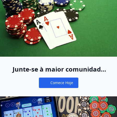
Junte-se à maior comunidade
de jogadores de cash games do
Comece Hoje
mundo
Notifications