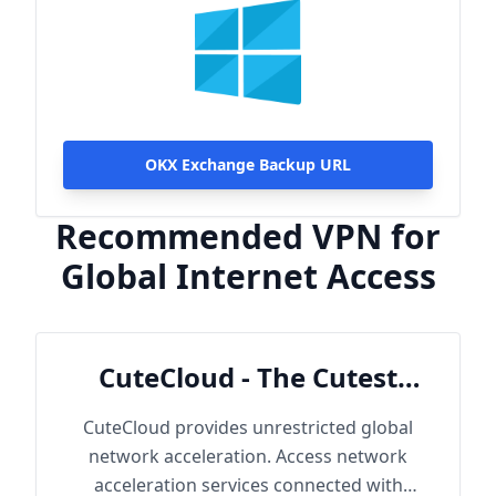
OKX Exchange Backup URL
Recommended VPN for
Global Internet Access
CuteCloud - The Cutest
Cloud
CuteCloud provides unrestricted global
network acceleration. Access network
acceleration services connected with