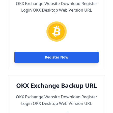
OKX Exchange Website Download Register
Login OKX Desktop Web Version URL
Register Now
OKX Exchange Backup URL
OKX Exchange Website Download Register
Login OKX Desktop Web Version URL