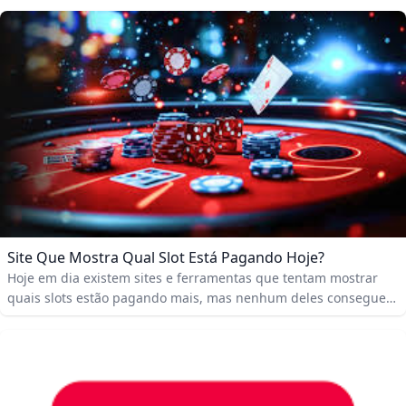
tablets. A empresa já possui mais de 130 jogos no mercado,
incluindo caça‑níqueis, jogos de mesa e outras opções de
entretenimento com apostas. Esses títulos costumam ter
gráficos coloridos, animações suaves e mecânicas simples de
entender, o que ajuda tanto jogadores novatos quanto
experientes a se divertirem rapidamente.
Site Que Mostra Qual Slot Está Pagando Hoje?
Hoje em dia existem sites e ferramentas que tentam mostrar
quais slots estão pagando mais, mas nenhum deles consegue
garantir que uma máquina vai pagar. Esses lugares, em geral,
mostram dados como o RTP (retorno ao jogador), o tamanho dos
jackpots e quais jogos pagaram prêmios grandes
recentemente. Por exemplo, alguns portais listam slots com RTP
acima de 96%, como Gonzo’s Quest ou Starburst, além de jogos