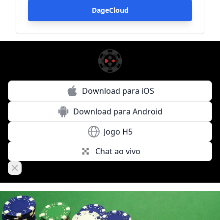
DageCloud
Download para iOS
Download para Android
Jogo H5
Chat ao vivo
Close banner