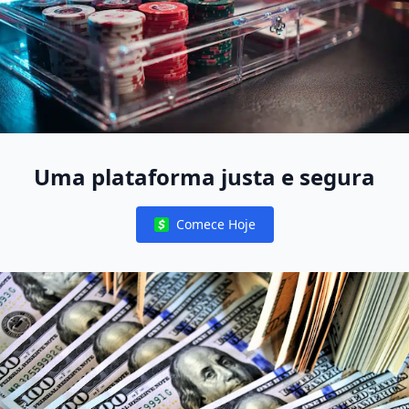
Uma plataforma justa e segura
Comece Hoje
Notifications