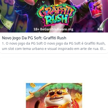
Novo Jogo Da PG Soft: Graffiti Rush
1. O novo jogo da PG Soft O novo jogo da PG Soft é Graffiti Rush,
um slot com tema urbano e visual inspirado em arte de rua. Ele
foi divulgado como um jogo moderno, com ritmo rápido, boa
adaptação para celular e apelo visual forte para quem gosta de
novidades no cassino online. 2. Principais dados do jogo Graffiti
Rush foi apresentado com aposta mínima de R$ 0,40 e aposta
máxima de R$ 200, o que deixa o jogo acessível para diferentes
perfis de jogadores.