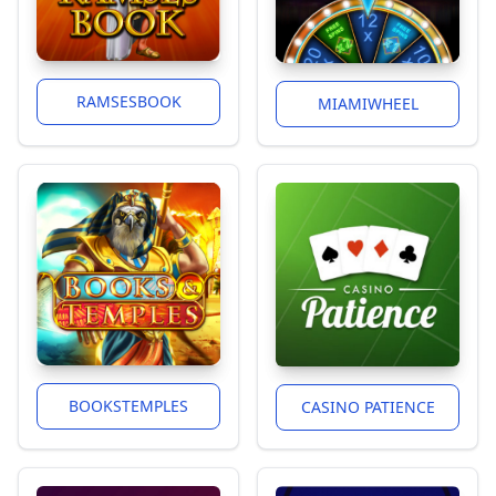
RAMSESBOOK
MIAMIWHEEL
BOOKSTEMPLES
CASINO PATIENCE