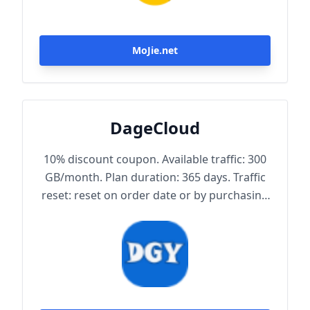
MoJie.net
DageCloud
10% discount coupon. Available traffic: 300
GB/month. Plan duration: 365 days. Traffic
reset: reset on order date or by purchasing
traffic package. Maximum achievable
bandwidth: 1000 Mbps. Node protocol:
Trojan.