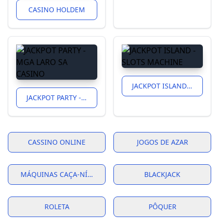
CASINO HOLDEM
JACKPOT ISLAND - SLOTS MACHINE
JACKPOT PARTY - MGA LARO SA CASINO
CASSINO ONLINE
JOGOS DE AZAR
MÁQUINAS CAÇA-NÍQUEIS
BLACKJACK
ROLETA
PÔQUER