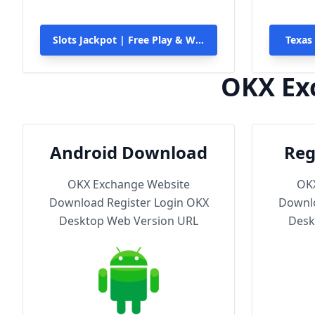
Slots Jackpot | Free Play & Win
Texas
Big
OKX Ex
Android Download
Reg
OKX Exchange Website
OK
Download Register Login OKX
Downlo
Desktop Web Version URL
Desk