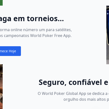
aga em torneios
 Poker Free App pelo
forma online número um para satélites,
ndo
a os campeonatos World Poker Free App.
mece Hoje
ations
Seguro, confiável e
O World Poker Global App se dedica a 
orgulho dos mais altos 