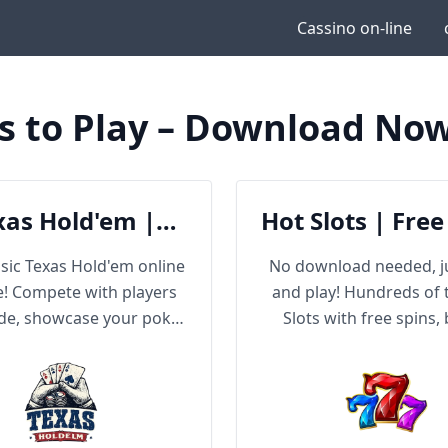
Cassino on-line
 to Play – Download Now
xas Hold'em |
Hot Slots | Free
attle Online
Online
ssic Texas Hold'em online
No download needed, ju
e! Compete with players
and play! Hundreds of
de, showcase your poker
Slots with free spins,
 and win real cash prizes!
rounds, and non-stop