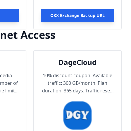
OKX Exchange Backup URL
net Access
DageCloud
media
10% discount coupon. Available
umber of
traffic: 300 GB/month. Plan
e limit.
duration: 365 days. Traffic reset:
mit.
reset on order date or by
purchasing traffic package.
Maximum achievable bandwidth:
1000 Mbps. Node protocol:
Trojan.