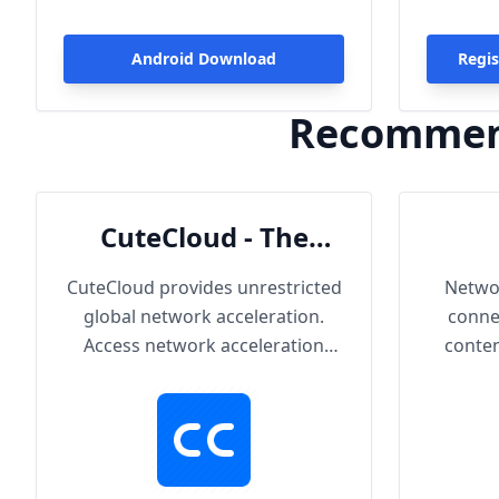
Android Download
Regis
Recommend
CuteCloud - The
Cutest Cloud
CuteCloud provides unrestricted
Networ
global network acceleration.
conne
Access network acceleration
conten
services connected with
hundreds of content providers
worldwide. With up to 2000Mbps
single-line access capacity and
1000+ high-speed servers