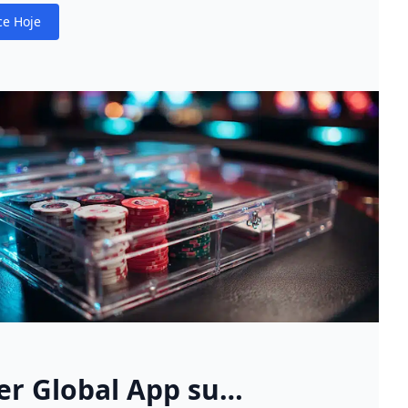
e Hoje
ons
er Global App sua