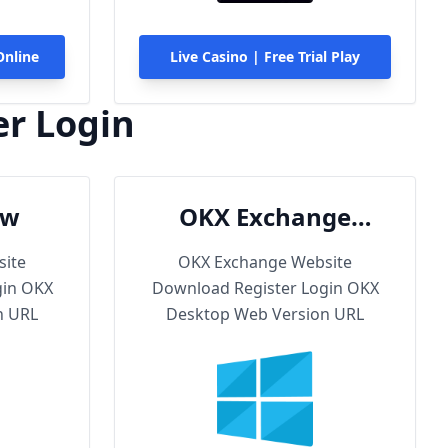
Online
Live Casino | Free Trial Play
r Login
ow
OKX Exchange
Backup URL
ite
OKX Exchange Website
gin OKX
Download Register Login OKX
n URL
Desktop Web Version URL