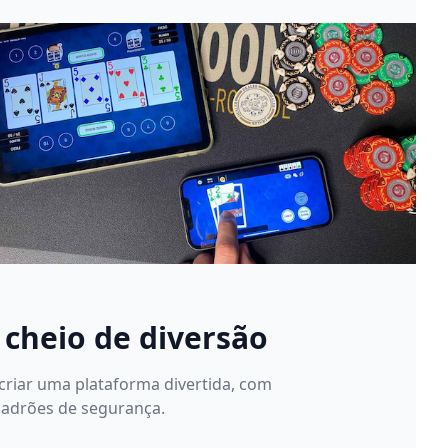
 cheio de diversão
criar uma plataforma divertida, com
padrões de segurança.