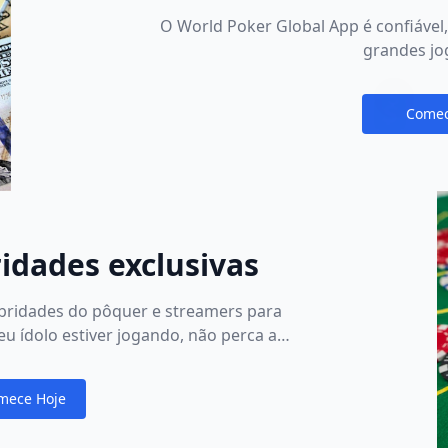
nova casa do 
O World Poker Global App é confiável, 
grandes jo
Comec
Notificati
idades exclusivas
ridades do pôquer e streamers para
seu ídolo estiver jogando, não perca a
 e interagir com ele!
mece Hoje
ations