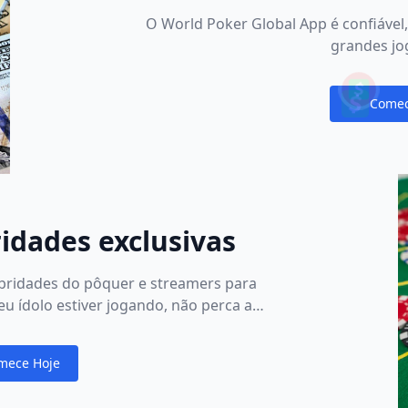
nova casa do 
O World Poker Global App é confiável, 
grandes jo
Comec
Notificati
idades exclusivas
ridades do pôquer e streamers para
seu ídolo estiver jogando, não perca a
 e interagir com ele!
mece Hoje
ations