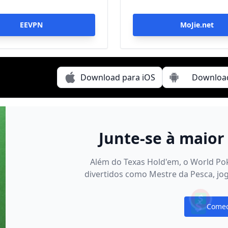
EEVPN
MoJie.net
Download para iOS
Downloa
Andr
Junte-se à maio
jogadores de cas
Além do Texas Hold'em, o World Po
divertidos como Mestre da Pesca, jog
Comec
Notificati