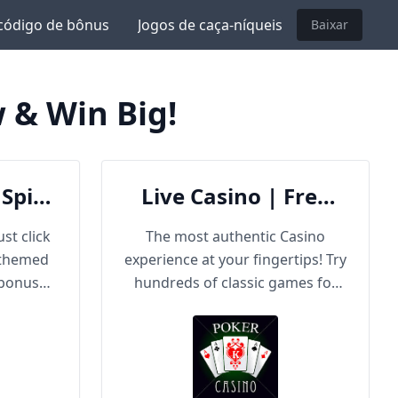
código de bônus
Jogos de caça-níqueis
Baixar
 & Win Big!
 Spins
Live Casino | Free
Trial Play
st click
The most authentic Casino
 themed
experience at your fingertips! Try
 bonus
hundreds of classic games for
 fun!
free, feel the thrill, win real
rewards!