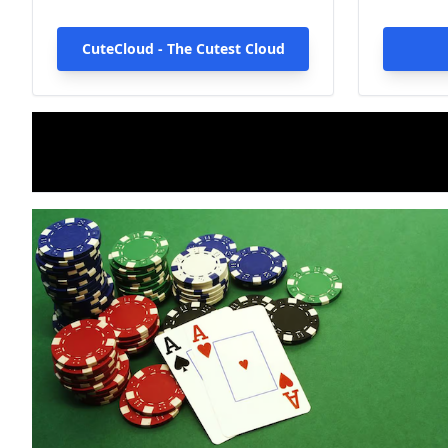
globally, enjoy fast and stable
connections anytime, anywhere.
CuteCloud - The Cutest Cloud