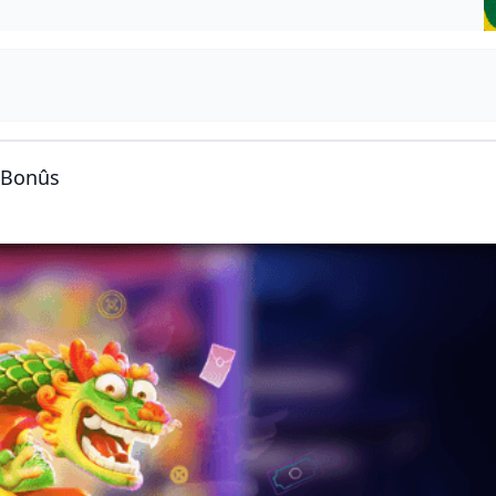
+ Bonûs