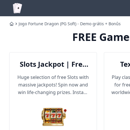
Jogo Fortune Dragon (PG Soft) - Demo grátis + Bonûs
Home
FREE Games
Slots Jackpot | Free
Te
Play & Win Big
B
Huge selection of free Slots with
Play cla
massive jackpots! Spin now and
for fre
win life-changing prizes. Instant
worldwi
play, real excitement!
skills,