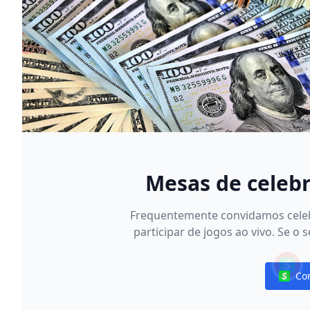
Mesas de celebr
Frequentemente convidamos celeb
participar de jogos ao vivo. Se o 
chance de competir
Co
Notific