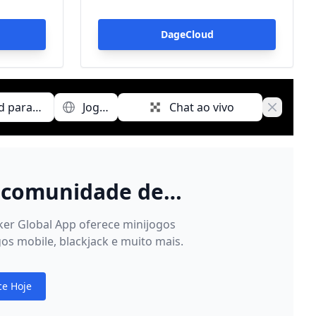
DageCloud
d para
Jogo
Chat ao vivo
Close ba
oid
H5
r comunidade de
h games do mundo
ker Global App oferece minijogos
os mobile, blackjack e muito mais.
e Hoje
ons