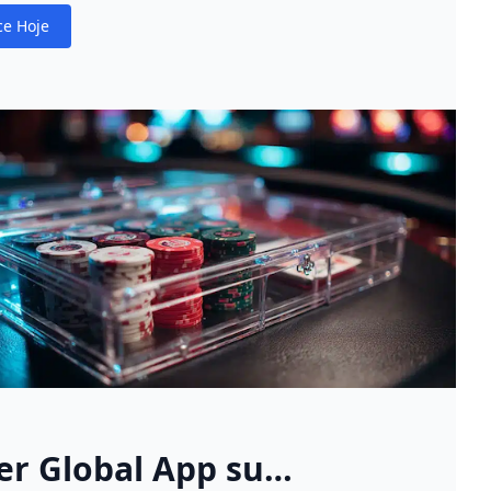
e Hoje
ons
er Global App sua