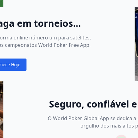
aga em torneios
 Poker Free App pelo
forma online número um para satélites,
ndo
a os campeonatos World Poker Free App.
mece Hoje
ations
Seguro, confiável e
O World Poker Global App se dedica a 
orgulho dos mais altos 